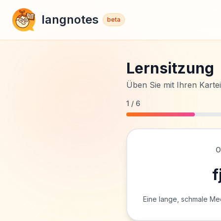
langnotes
beta
Lernsitzung
Üben Sie mit Ihren Karte
1
/
6
O
f
Eine lange, schmale Mee