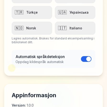
🇹🇷
🇺🇦
Türkçe
Українська
🇳🇴
🇮🇹
Norsk
Italiano
Lagres automatisk. Brukes for standard eksempelsamling i
biblioteket ditt.
Automatisk språkdeteksjon
Oppdag kildespråk automatisk
Appinformasjon
Versjon
:
1.0.0