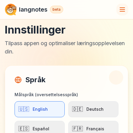
langnotes
beta
Innstillinger
Tilpass appen og optimaliser læringsopplevelsen
din.
Språk
Målspråk (oversettelsesspråk)
🇺🇸
🇩🇪
English
Deutsch
🇪🇸
🇫🇷
Español
Français